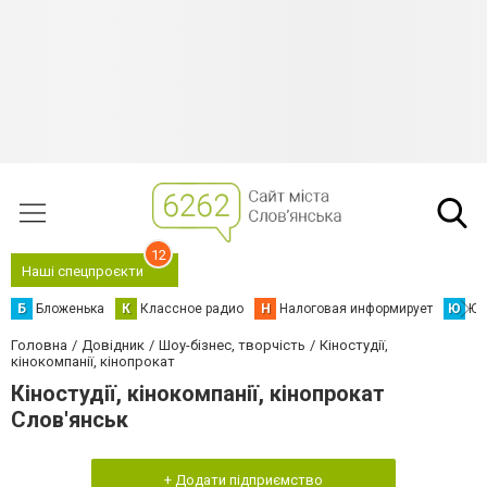
12
Наші спецпроєкти
Б
Бложенька
К
Классное радио
Н
Налоговая информирует
Ю
Юс
Головна
Довідник
Шоу-бізнес, творчість
Кіностудії,
кінокомпанії, кінопрокат
Кіностудії, кінокомпанії, кінопрокат
Слов'янськ
+ Додати підприємство