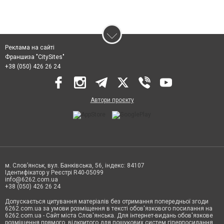
Реклама на сайті
Франшиза "CitySites"
+38 (050) 426 26 24
Автори проєкту
м. Слов’янськ, вул. Банківська, 56, індекс: 84107
Ідентифікатор у Реєстрі R40-05099
info@6262.com.ua
+38 (050) 426 26 24
Допускається цитування матеріалів без отримання попередньої згоди
6262.com.ua за умови розміщення в тексті обов'язкового посилання на
6262.com.ua - Сайт міста Слов'янська. Для інтернет-видань обов'язкове
розміщення прямого, відкритого для пошукових систем гіперпосилання