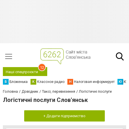
12
Наші спецпроєкти
Б
Бложенька
К
Классное радио
Н
Налоговая информирует
Ю
Юс
Головна
Довідник
Таксі, перевезення
Логістичні послуги
Логістичні послуги Слов'янськ
+ Додати підприємство