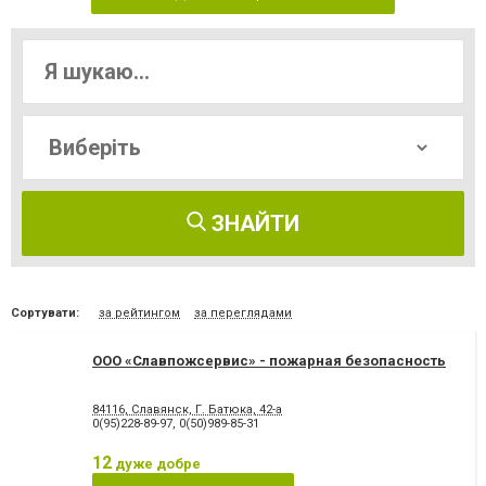
ЗНАЙТИ
Сортувати:
за рейтингом
за переглядами
ООО «Славпожсервис» - пожарная безопасность
84116, Славянск, Г. Батюка, 42-а
0(95)228-89-97
,
0(50)989-85-31
12
дуже добре