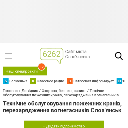
12
Наші спецпроєкти
Б
Бложенька
К
Классное радио
Н
Налоговая информирует
Ю
Юс
Головна
Довідник
Охорона, безпека, захист
Технічне
обслуговування пожежних кранів, перезарядження вогнегасників
Технічне обслуговування пожежних кранів,
перезарядження вогнегасників Слов'янськ
+ Додати підприємство