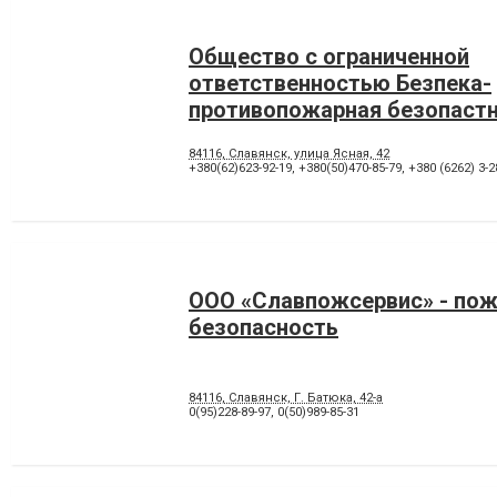
Общество с ограниченной
ответственностью Безпека-
противопожарная безопаст
84116, Славянск, улица Ясная, 42
+380(62)623-92-19
,
+380(50)470-85-79
,
+380 (6262) 3-2
ООО «Славпожсервис» - по
безопасность
84116, Славянск, Г. Батюка, 42-а
0(95)228-89-97
,
0(50)989-85-31