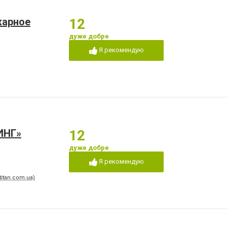
жарное
12
дуже добре
Я рекомендую
ИНГ»
12
дуже добре
Я рекомендую
titan.com.ua)