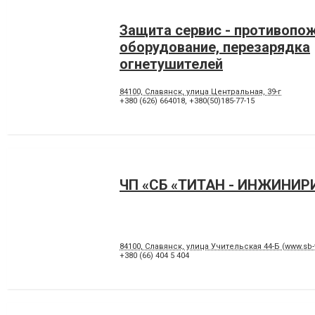
Защита сервис - противопо
оборудование, перезарядка
огнетушителей
84100, Славянск, улица Центральная, 39-г
+380 (626) 664018
,
+380(50)185-77-15
ЧП «СБ «ТИТАН - ИНЖИНИР
84100, Славянск, улица Учительская 44-Б (www.sb-
+380 (66) 404 5 404