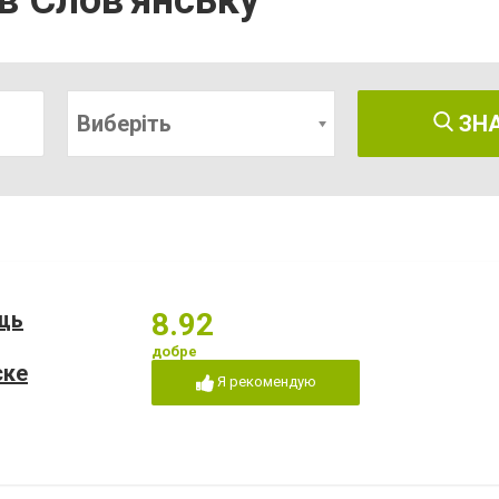
 в Слов'янську
Виберіть
ЗН
щь
8.92
добре
ске
Я рекомендую