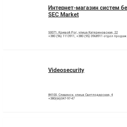
Интернет-магазин систем б
SEC Market
50071, Кривой Рог, улица Катериновская, 22
+380 (96) 1113911
,
+380 (95) 0968911 отдел продаж
Videosecurity
84100, Славянск, улица Светлодарская, 4
+380(66)047-97-47