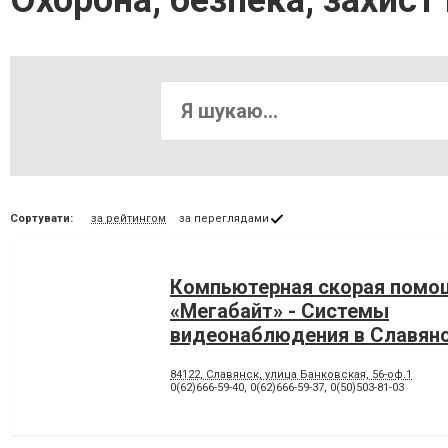
Охорона, безпека, захист
Сортувати:
за рейтингом
за переглядами
Компьютерная скорая помо
«Мегабайт» - Системы
видеонаблюдения в Славян
84122, Славянск, улица Банковская, 56-оф.1
0(62)666-59-40
,
0(62)666-59-37
,
0(50)503-81-03