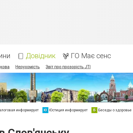
ини
Довідник
ГО Має сенс
дкова
Нерухомість
Звіт про прозорість JTI
алоговая информирует
Ю
Юстиция информирует
Б
Беседы о здоровье