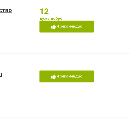
ство
12
дуже добре
Я рекомендую
ы
Я рекомендую