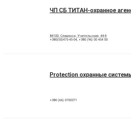
ЧП СБ ТИТАН-охранное аген
84100, Славянск, Учительская, 44-б
+380(50)475-45-04
,
+380 (96) 00 454 00
Protection охранные систем
+380 (66) 0700371