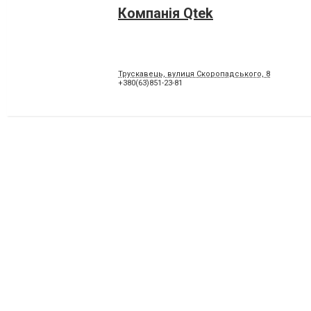
Компанія Qtek
Трускавець, вулиця Скоропадського, 8
+380(63)851-23-81