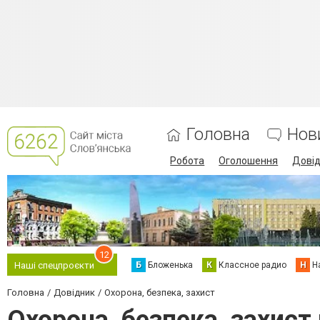
Головна
Нов
Робота
Оголошення
Дові
12
Б
Бложенька
К
Классное радио
Н
Н
Наші спецпроєкти
Головна
Довідник
Охорона, безпека, захист