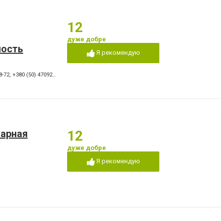
12
дуже добре
ность
Я рекомендую
8-72
,
+380 (50) 4709269
жарная
12
дуже добре
Я рекомендую