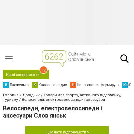
12
Наші спецпроєкти
Б
Бложенька
К
Классное радио
Н
Налоговая информирует
Ю
Юс
Головна
Довідник
Товари для спорту, активного відпочинку,
туризму
Велосипеди, електровелосипеди і аксесуари
Велосипеди, електровелосипеди і
аксесуари Слов'янськ
+ Додати підприємство