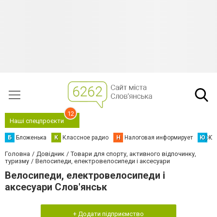
12
Наші спецпроєкти
Б
Бложенька
К
Классное радио
Н
Налоговая информирует
Ю
Юс
Головна
Довідник
Товари для спорту, активного відпочинку,
туризму
Велосипеди, електровелосипеди і аксесуари
Велосипеди, електровелосипеди і
аксесуари Слов'янськ
+ Додати підприємство