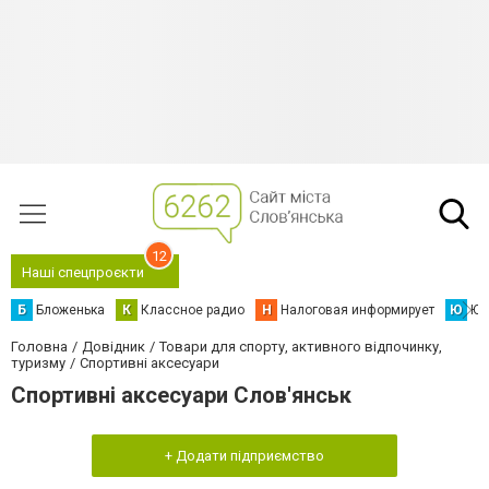
12
Наші спецпроєкти
Б
Бложенька
К
Классное радио
Н
Налоговая информирует
Ю
Юс
Головна
Довідник
Товари для спорту, активного відпочинку,
туризму
Спортивні аксесуари
Спортивні аксесуари Слов'янськ
+ Додати підприємство