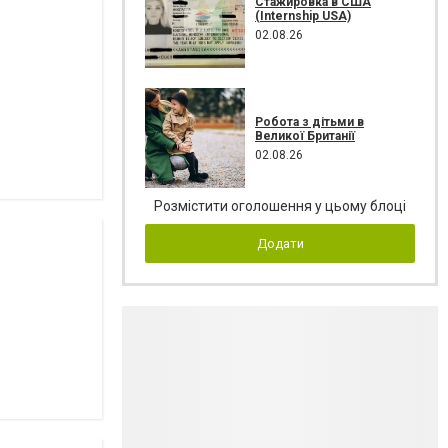
Стажировка в США
(Internship USA)
02.08.26
Робота з дітьми в
Великої Британії
02.08.26
Розмістити оголошення у цьому блоці
Додати