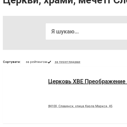
Церкви, храми, мечеті Сл
Сортувати:
за рейтингом
за переглядами
Церковь ХВЕ Преображение
84100, Славянск, улица Карла Маркса, 45