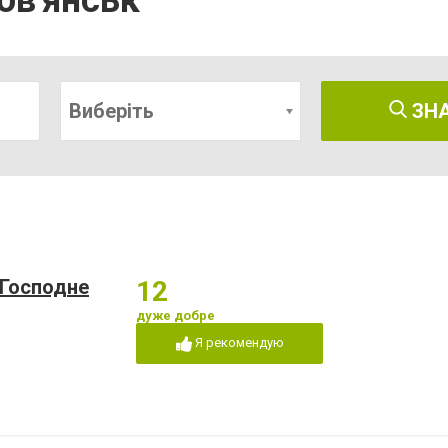
ов'янськ
Виберіть
ЗН
 Господне
12
дуже добре
Я рекомендую