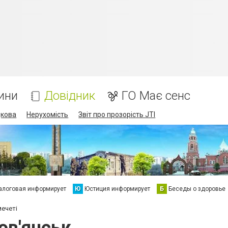
ини
Довідник
ГО Має сенс
дкова
Нерухомість
Звіт про прозорість JTI
алоговая информирует
Ю
Юстиция информирует
Б
Беседы о здоровье
мечеті