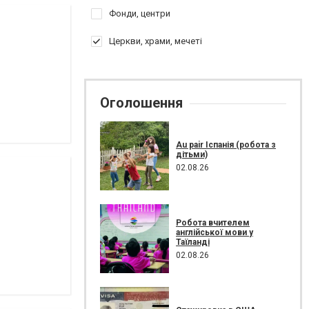
Фонди, центри
Церкви, храми, мечеті
Оголошення
Au pair Іспанія (робота з
дітьми)
02.08.26
Робота вчителем
англійської мови у
Таїланді
02.08.26