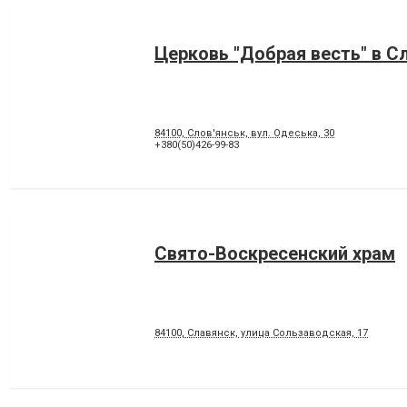
Церковь "Добрая весть" в С
84100, Слов'янськ, вул. Одеська, 30
+380(50)426-99-83
Свято-Воскресенский храм
84100, Славянск, улица Сользаводская, 17