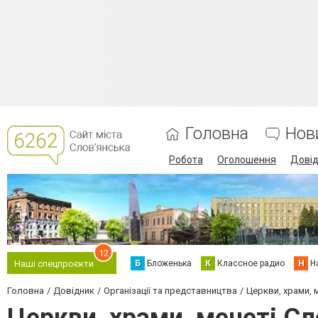
Головна
Нов
Робота
Оголошення
Дові
12
Б
Бложенька
К
Классное радио
Н
Н
Наші спецпроєкти
Головна
Довідник
Організації та представництва
Церкви, храми, 