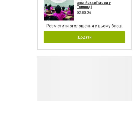
англійської мови у
Таїланді
02.08.26
Розмістити оголошення у цьому блоці
Додати