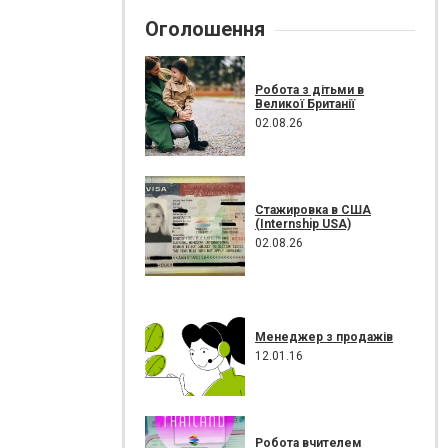
Оголошення
Робота з дітьми в
Великої Британії
02.08.26
Стажировка в США
(Internship USA)
02.08.26
Менеджер з продажів
12.01.16
Робота вчителем