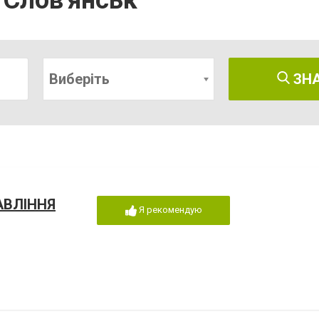
 Слов'янськ
Виберіть
ЗН
АВЛІННЯ
Я рекомендую