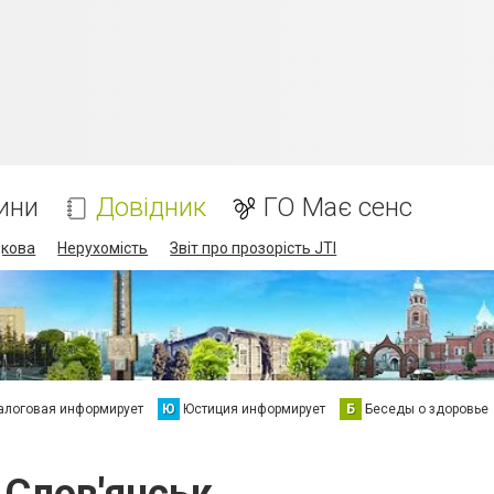
ини
Довідник
ГО Має сенс
дкова
Нерухомість
Звіт про прозорість JTI
алоговая информирует
Ю
Юстиция информирует
Б
Беседы о здоровье