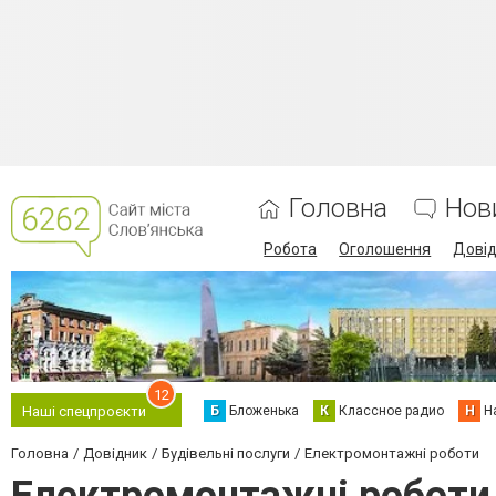
Головна
Нов
Робота
Оголошення
Дові
12
Б
Бложенька
К
Классное радио
Н
Н
Наші спецпроєкти
Головна
Довідник
Будівельні послуги
Електромонтажні роботи