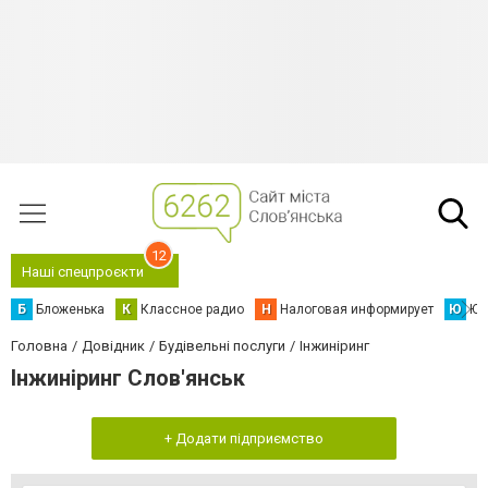
12
Наші спецпроєкти
Б
Бложенька
К
Классное радио
Н
Налоговая информирует
Ю
Юс
Головна
Довідник
Будівельні послуги
Інжиніринг
Інжиніринг Слов'янськ
+ Додати підприємство