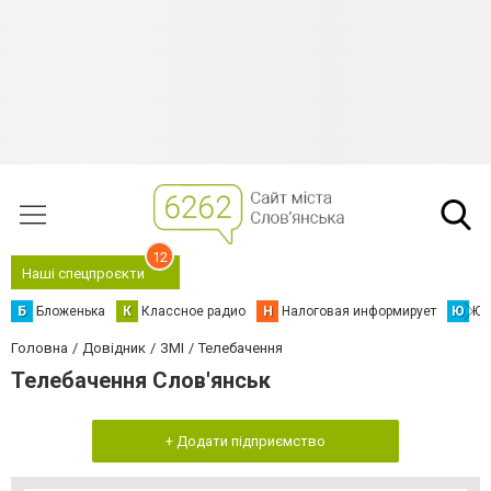
12
Наші спецпроєкти
Б
Бложенька
К
Классное радио
Н
Налоговая информирует
Ю
Юс
Головна
Довідник
ЗМІ
Телебачення
Телебачення Слов'янськ
+ Додати підприємство