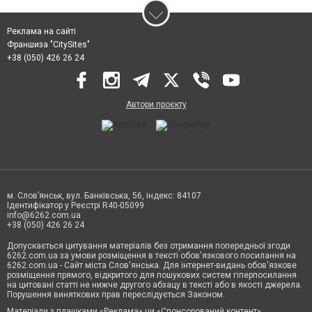
Реклама на сайті
Франшиза "CitySites"
+38 (050) 426 26 24
Автори проєкту
м. Слов’янськ, вул. Банківська, 56, індекс: 84107
Ідентифікатор у Реєстрі R40-05099
info@6262.com.ua
+38 (050) 426 26 24
Допускається цитування матеріалів без отримання попередньої згоди
6262.com.ua за умови розміщення в тексті обов'язкового посилання на
6262.com.ua - Сайт міста Слов'янська. Для інтернет-видань обов'язкове
розміщення прямого, відкритого для пошукових систем гіперпосилання
на цитовані статті не нижче другого абзацу в тексті або в якості джерела.
Порушення виняткових прав переслідується Законом.
Матеріали з плашками «Реклама» чи «Спонсорований контент»