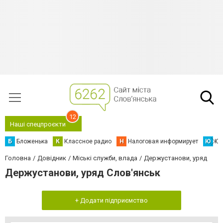
12
Наші спецпроєкти
Б
Бложенька
К
Классное радио
Н
Налоговая информирует
Ю
Юс
Головна
Довідник
Міські служби, влада
Держустанови, уряд
Держустанови, уряд Слов'янськ
+ Додати підприємство