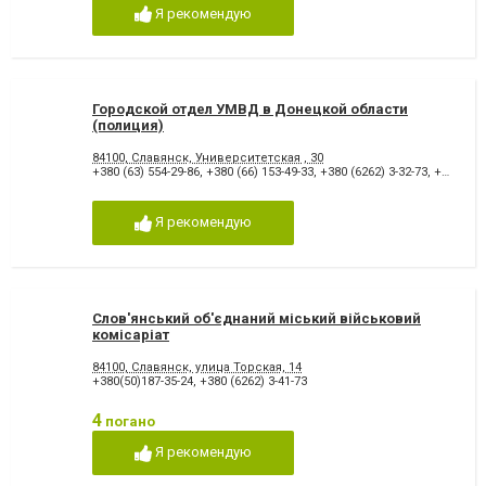
Я рекомендую
Городской отдел УМВД в Донецкой области
(полиция)
84100, Славянск, Университетская , 30
+380 (63) 554-29-86
,
+380 (66) 153-49-33
,
+380 (6262) 3-32-73
,
+380 (6262) 3-44-07
Я рекомендую
Слов'янський об'єднаний міський військовий
комісаріат
84100, Славянск, улица Торская, 14
+380(50)187-35-24
,
+380 (6262) 3-41-73
4
погано
Я рекомендую