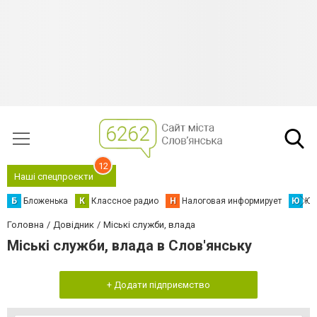
12
Наші спецпроєкти
Б
Бложенька
К
Классное радио
Н
Налоговая информирует
Ю
Юс
Головна
Довідник
Міські служби, влада
Міські служби, влада в Слов'янську
+ Додати підприємство