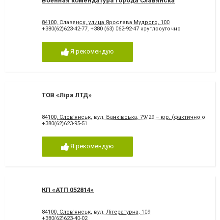
Военная комендатура города Славянска
84100, Славянск, улица Ярослава Мудрого, 100
+380(62)623-42-77
,
+380 (63) 062-92-47 круглосуточно
Я рекомендую
ТОВ «Ліра ЛТД»
84100, Слов'янськ, вул. Банківська, 79/29 – юр. (фактично офіс - 
+380(62)623-95-51
Я рекомендую
КП «АТП 052814»
84100, Слов'янськ, вул. Літературна, 109
+380(62)623-40-02