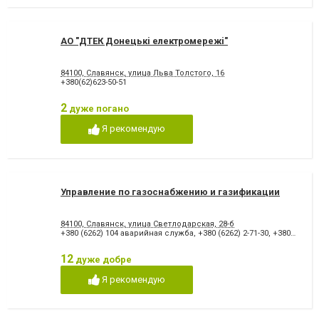
АО "ДТЕК Донецькi електромережi"
84100, Славянск, улица Льва Толстого, 16
+380(62)623-50-51
2
дуже погано
Я рекомендую
Управление по газоснабжению и газификации
84100, Славянск, улица Светлодарская, 28-б
+380 (6262) 104 аварийная служба
,
+380 (6262) 2-71-30
,
+380(62)666-82-82
12
дуже добре
Я рекомендую