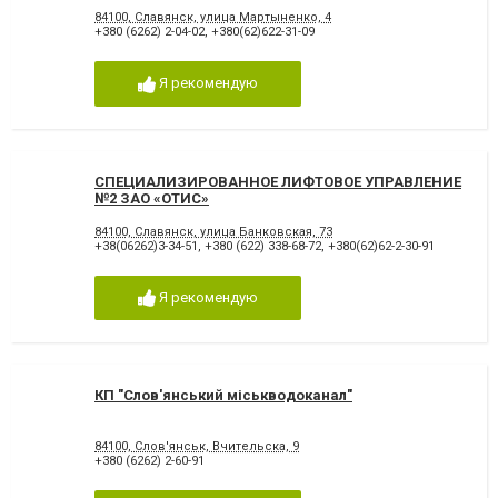
84100, Славянск, улица Мартыненко, 4
+380 (6262) 2-04-02
,
+380(62)622-31-09
Я рекомендую
СПЕЦИАЛИЗИРОВАННОЕ ЛИФТОВОЕ УПРАВЛЕНИЕ
№2 ЗАО «ОТИС»
84100, Славянск, улица Банковская, 73
+38(06262)3-34-51
,
+380 (622) 338-68-72
,
+380(62)62-2-30-91
Я рекомендую
КП "Слов'янський міськводоканал"
84100, Слов'янськ, Вчительска, 9
+380 (6262) 2-60-91