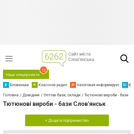
12
Наші спецпроєкти
Б
Бложенька
К
Классное радио
Н
Налоговая информирует
Ю
Юс
Головна
Довідник
Оптові бази, склади
Тютюнові вироби - бази
Тютюнові вироби - бази Слов'янськ
+ Додати підприємство