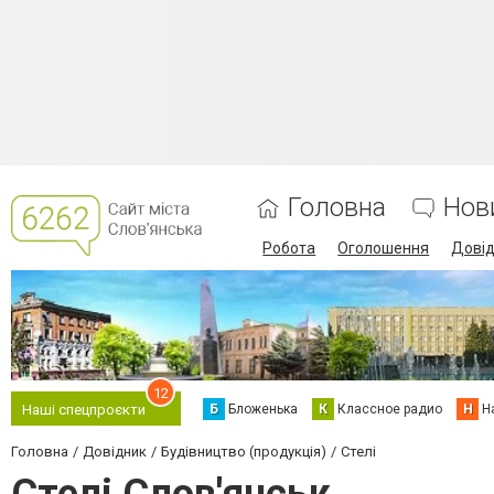
Головна
Нов
Робота
Оголошення
Дові
12
Б
Бложенька
К
Классное радио
Н
Н
Наші спецпроєкти
Головна
Довідник
Будівництво (продукція)
Стелі