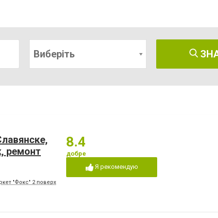
Виберіть
ЗН
Славянске,
8.4
, ремонт
добре
Я рекомендую
ркет "Фокс" 2 поверх