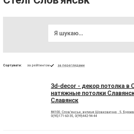
Стелі Слов'янськ
Сортувати:
за рейтингом
за переглядами
3d-decor - декор потолка в 
натяжные потолки Славянск
Славянск
84100, Слов'янськ, вулиця Шовковична , 5, Будма
0(95)171-60-35
,
0(99)442-94-44