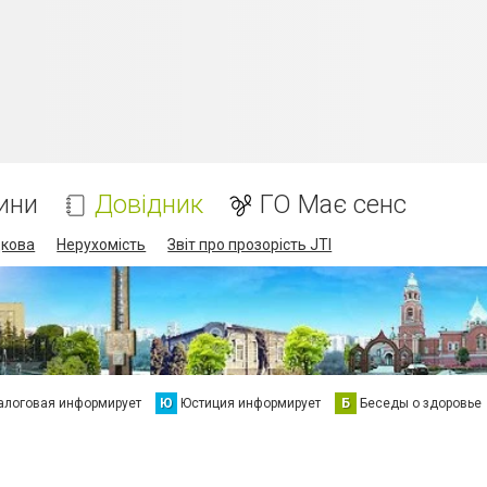
ини
Довідник
ГО Має сенс
дкова
Нерухомість
Звіт про прозорість JTI
алоговая информирует
Ю
Юстиция информирует
Б
Беседы о здоровье