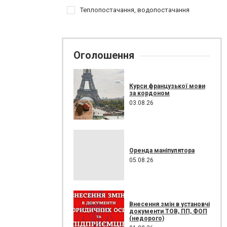
Теплопостачання, водопостачання
Оголошення
Курси французької мови
за кордоном
03.08.26
Оренда маніпулятора
05.08.26
Внесення змін в установчі
документи ТОВ, ПП, ФОП
(недорого)