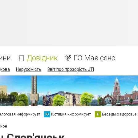
ини
Довідник
ГО Має сенс
дкова
Нерухомість
Звіт про прозорість JTI
алоговая информирует
Ю
Юстиция информирует
Б
Беседы о здоровье
ікон