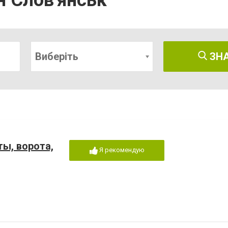
н Слов'янськ
Виберіть
ЗН
ы, ворота,
Я рекомендую