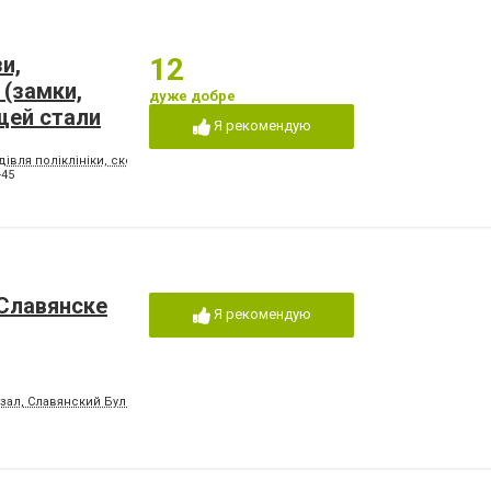
и,
12
 (замки,
дуже добре
щей стали
Я рекомендую
удівля поліклініки, скельниця "Світ скла".
-45
 Славянске
Я рекомендую
окзал, Славянский Бульвар, Элма Сервис