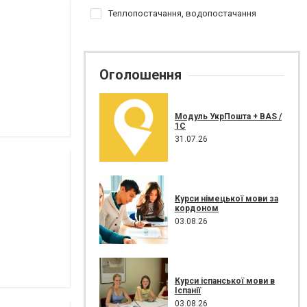
Теплопостачання, водопостачання
Оголошення
Модуль УкрПошта + BAS /
1C
31.07.26
Курси німецької мови за
кордоном
03.08.26
Курси іспанської мови в
Іспанії
03.08.26