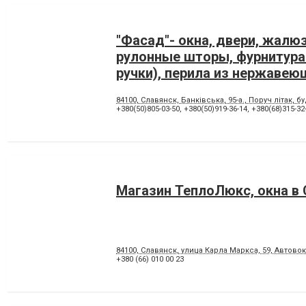
"Фасад"- окна, двери, жалюз
рулонные шторы, фурнитура
ручки), перила из нержавею
84100, Славянск, Банківська, 95-а., Поруч літак, б
+380(50)805-03-50
,
+380(50)919-36-14
,
+380(68)315-32
Магазин ТеплоЛюкс, окна в
84100, Славянск, улица Карла Маркса, 59, Автов
+380 (66) 010 00 23