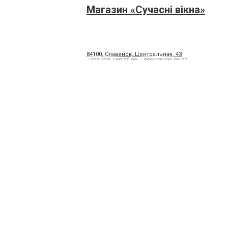
Магазин «Сучаснi вiкна»
84100, Славянск, Центральная, 43
+380 (50) 608-75-28
,
+380(62)623-32-87
Магазин болт Салон «Окон и
84100, Славянск, улица Генерала Батюка, 24
+380 (95) 149-77-40