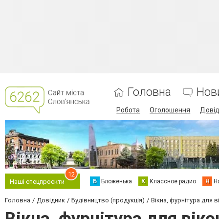
Головна
Нов
Робота
Оголошення
Дові
12
Б
Бложенька
К
Классное радио
Н
Н
Наші спецпроєкти
Головна
Довідник
Будівництво (продукція)
Вікна, фурнітура для в