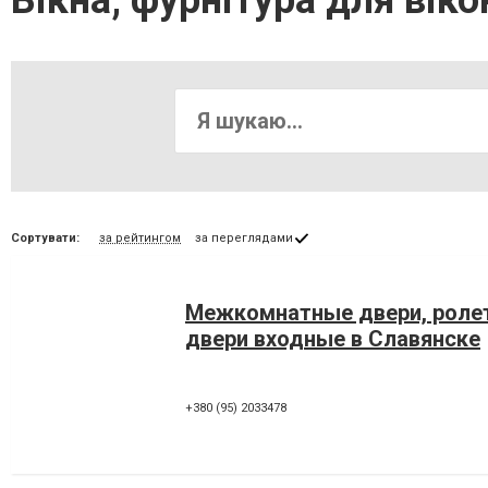
Вікна, фурнітура для віко
Сортувати:
за рейтингом
за переглядами
Межкомнатные двери, ролет
двери входные в Славянске
+380 (95) 2033478