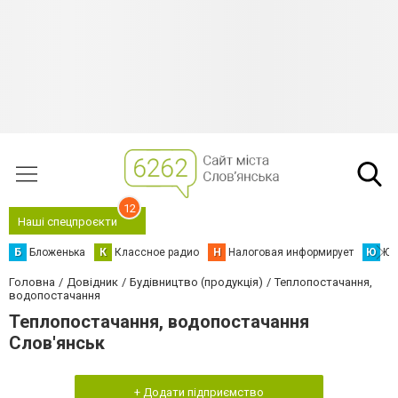
12
Наші спецпроєкти
Б
Бложенька
К
Классное радио
Н
Налоговая информирует
Ю
Юс
Головна
Довідник
Будівництво (продукція)
Теплопостачання,
водопостачання
Теплопостачання, водопостачання
Слов'янськ
+ Додати підприємство