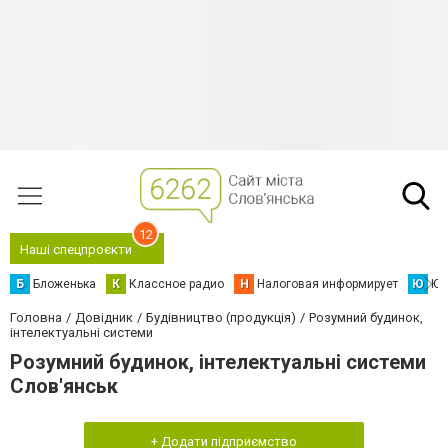
12
Наші спецпроєкти
Б
Бложенька
К
Классное радио
Н
Налоговая информирует
Ю
Юс
Головна
Довідник
Будівництво (продукція)
Розумний будинок,
інтелектуальні системи
Розумний будинок, інтелектуальні системи
Слов'янськ
+ Додати підприємство