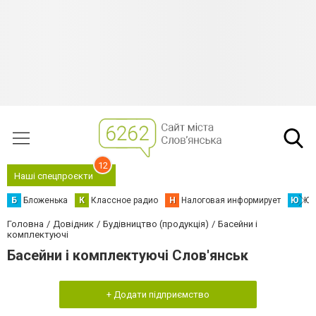
12
Наші спецпроєкти
Б
Бложенька
К
Классное радио
Н
Налоговая информирует
Ю
Юс
Головна
Довідник
Будівництво (продукція)
Басейни і
комплектуючі
Басейни і комплектуючі Слов'янськ
+ Додати підприємство