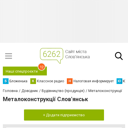
12
Наші спецпроєкти
Б
Бложенька
К
Классное радио
Н
Налоговая информирует
Ю
Юс
Головна
Довідник
Будівництво (продукція)
Металоконструкції
Металоконструкції Слов'янськ
+ Додати підприємство