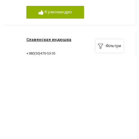
Я рекомендую
Славянская индюшка
Фільтри
+380(50)470-53-35
12
дуже добре
Я рекомендую
зоомагазин "Лапусик" в г.Славянске,бесплатная
доставка
Славянск, мікрорайон Химик, ул. Донская, 7, напротив супермар
+380(99)220-67-80
12
дуже добре