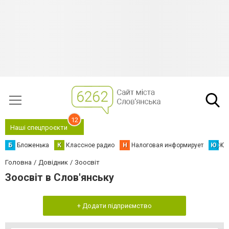
12
Наші спецпроєкти
Б
Бложенька
К
Классное радио
Н
Налоговая информирует
Ю
Юс
Головна
Довідник
Зоосвіт
Зоосвіт в Слов'янську
+ Додати підприємство