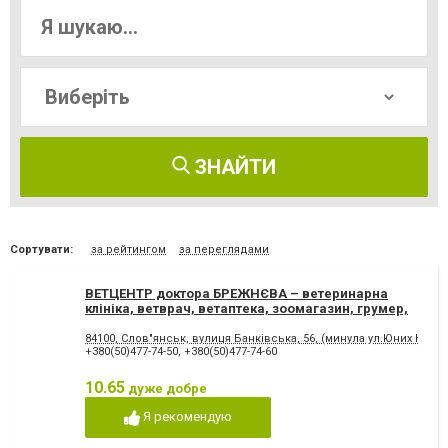
ЗНАЙТИ
Сортувати:
за рейтингом
за переглядами
ВЕТЦЕНТР доктора БРЕЖНЄВА – ветеринарна
клініка, ветврач, ветаптека, зоомагазин, грумер,
стрижки.
84100, Слов"янськ, вулиця Банківська, 56, (минула ул.Юних Комун
+380(50)477-74-50
,
+380(50)477-74-60
10.65
дуже добре
Я рекомендую