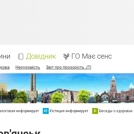
ини
Довідник
ГО Має сенс
дкова
Нерухомість
Звіт про прозорість JTI
алоговая информирует
Ю
Юстиция информирует
Б
Беседы о здоровье