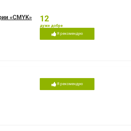
фии «CMYK»
12
дуже добре
Я рекомендую
Я рекомендую