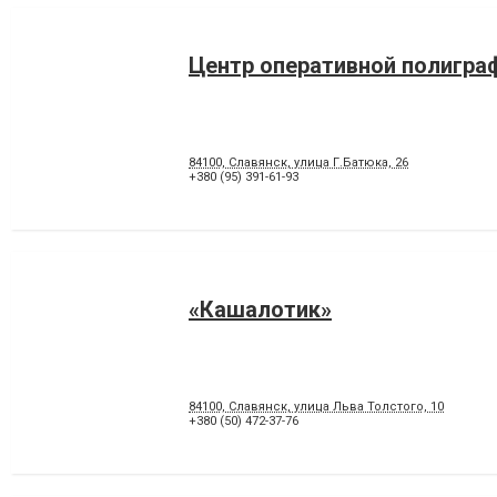
Центр оперативной полигра
84100, Славянск, улица Г.Батюка, 26
+380 (95) 391-61-93
«Кашалотик»
84100, Славянск, улица Льва Толстого, 10
+380 (50) 472-37-76