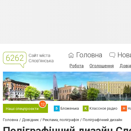
Головна
Нов
Робота
Оголошення
Дові
12
Б
Бложенька
К
Классное радио
Н
Н
Наші спецпроєкти
Головна
Довідник
Реклама, поліграфія
Поліграфічний дизайн