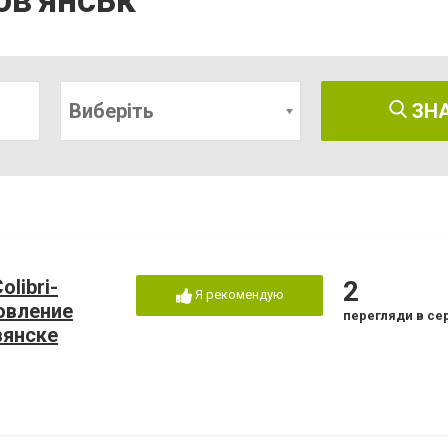
ов'янськ
Виберіть
ЗН
libri-
2
Я рекомендую
овление
перегляди в се
вянске