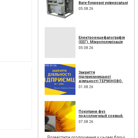
Ваги бункерні універсальні
05.08.26
Електроенцефалографія
(ЕЕГ). Мікрополярізація
05.08.26
Закриття
підприємницької
діяльності ТЕРМІНОВО.
01.08.26
Покупаем фуз
подсолнечный соевый.
07.08.26
Розмістити оголошення у цьому блоці