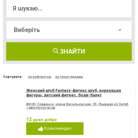
ЗНАЙТИ
Сортувати:
за рейтингом
за переглядами
Женский клуб Fantasy-фитнес клуб, коррекция
фигуры, детский фитнес, боди-балет
84100, Славянск, улица Васильевская, 35, (бывшая ул.Октябрьс
+380(99)532-00-08
12
дуже добре
Я рекомендую