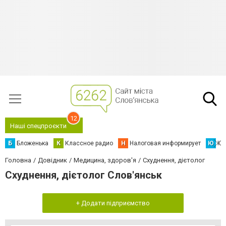
12
Наші спецпроєкти
Б
Бложенька
К
Классное радио
Н
Налоговая информирует
Ю
Юс
Головна
Довідник
Медицина, здоров'я
Схуднення, дієтолог
Схуднення, дієтолог Слов'янськ
+ Додати підприємство