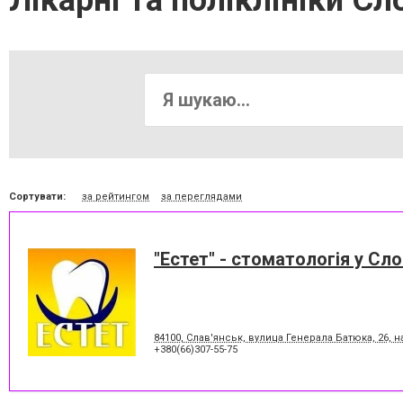
Лікарні та поліклініки Сл
Сортувати:
за рейтингом
за переглядами
"Естет" - стоматологія у Сло
84100, Слав'янськ, вулица Генерала Батюка, 26, 
+380(66)307-55-75