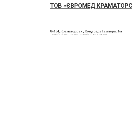
ТОВ «ЄВРОМЕД КРАМАТОРС
84134, Краматорськ , Кондрада Гампера, 1-а
+380(50)104-31-00
,
+380(50)104-21-00
КНП СМР «Міська клінічна лі
Слов’янська»
Слов'янськ, вул. Шевченка, 40
+380(62)623-54-24
,
+380(62)623-55-90