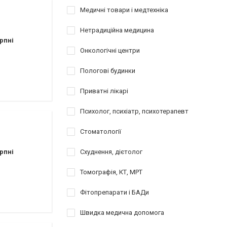
Медичні товари і медтехніка
Нетрадиційна медицина
рпні
Онкологічні центри
Пологові будинки
Приватні лікарі
Психолог, психіатр, психотерапевт
Стоматології
рпні
Схуднення, дієтолог
Томографія, КТ, МРТ
Фітопрепарати і БАДи
Швидка медична допомога