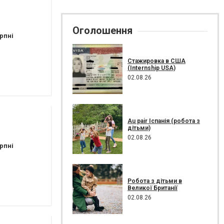
Оголошення
рпні
Стажировка в США
(Internship USA)
02.08.26
Au pair Іспанія (робота з
дітьми)
02.08.26
рпні
Робота з дітьми в
Великої Британії
02.08.26