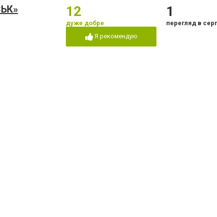
ЬК»
12
1
дуже добре
перегляд в сер
Я рекомендую
карня м.
2
1
дуже погано
перегляд в сер
Я рекомендую