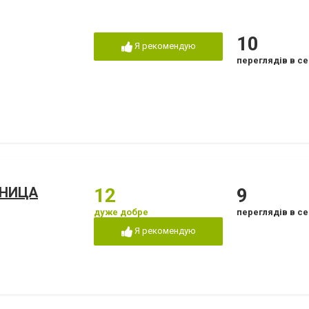
10
Я рекомендую
переглядів в се
ЬНИЦА
12
9
дуже добре
переглядів в се
Я рекомендую