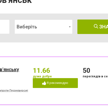
ов'янськ
Виберіть
ЗН
в'янську
11.66
50
дуже добре
переглядів в се
Я рекомендую
напроти Педуніверситету