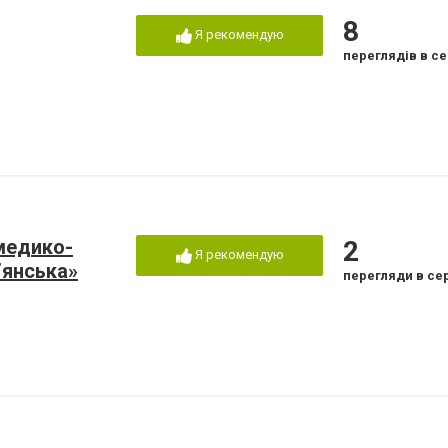
8
Я рекомендую
переглядів в се
медико-
2
Я рекомендую
’янська»
перегляди в се