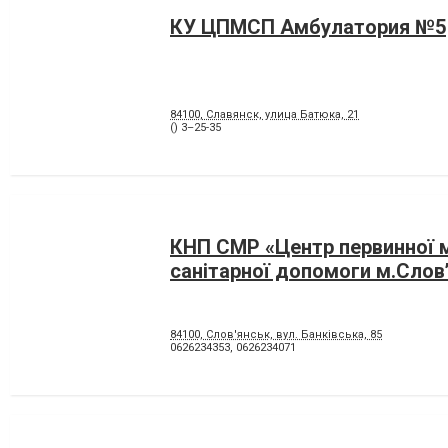
КУ ЦПМСП Амбулатория №5
84100, Славянск, улица Батюка, 21
() 3–25-35
КНП СМР «Центр первинної 
санітарної допомоги м.Слов
84100, Слов'янськ, вул. Банківська, 85
0626234353
,
0626234071