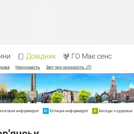
ини
Довідник
ГО Має сенс
дкова
Нерухомість
Звіт про прозорість JTI
алоговая информирует
Ю
Юстиция информирует
Б
Беседы о здоровье