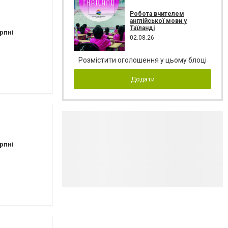
Робота вчителем
англійської мови у
Таїланді
рпні
02.08.26
Розмістити оголошення у цьому блоці
Додати
рпні