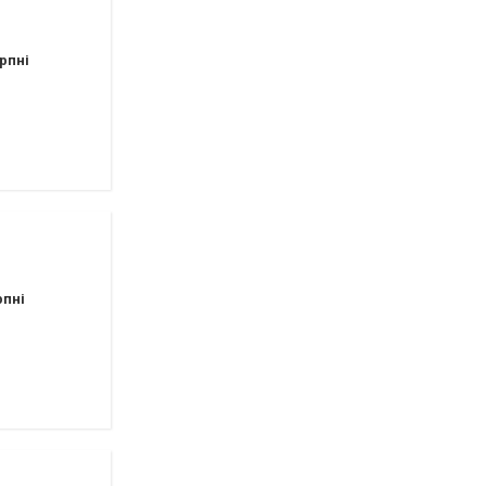
рпні
рпні