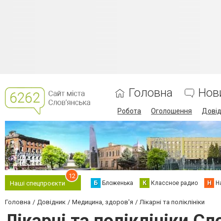
Головна
Нов
Робота
Оголошення
Дові
12
Б
Бложенька
К
Классное радио
Н
Н
Наші спецпроєкти
Головна
Довідник
Медицина, здоров'я
Лікарні та поліклініки