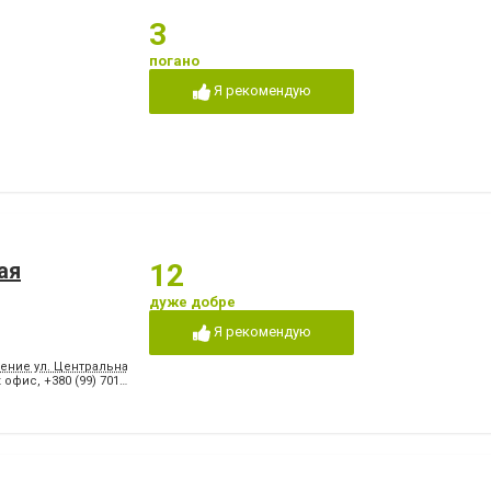
3
погано
Я рекомендую
ая
12
дуже добре
Я рекомендую
чение ул. Центральная и Банковая. Рядом с «Поликлиника АИЗ», самолетом. Тро
к офис
,
+380 (99) 7015287 Северодонецк Алексей Эдуардович
,
+380 (99) 168819