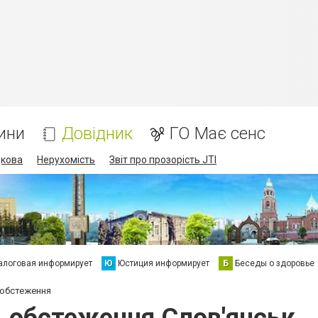
ини
Довідник
ГО Має сенс
дкова
Нерухомість
Звіт про прозорість JTI
алоговая информирует
Ю
Юстиция информирует
Б
Беседы о здоровье
 обстеження