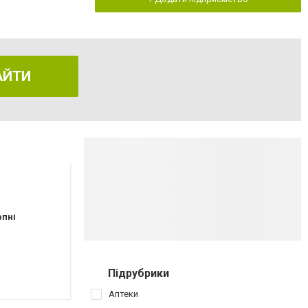
АЙТИ
рпні
Підрубрики
Аптеки