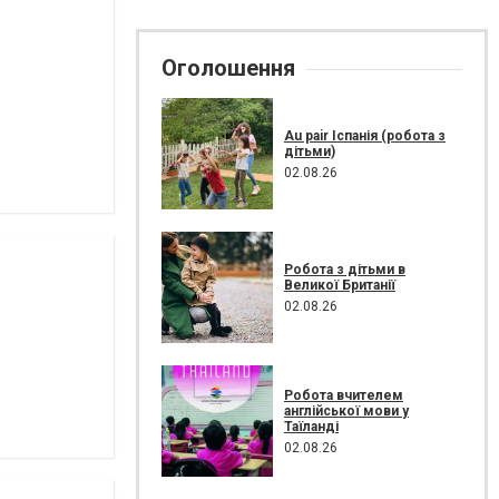
Оголошення
Au pair Іспанія (робота з
дітьми)
02.08.26
Робота з дітьми в
Великої Британії
02.08.26
Робота вчителем
англійської мови у
Таїланді
02.08.26