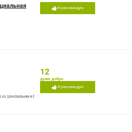
оциальная
Я рекомендую
12
дуже добре
Я рекомендую
е ул. Центральная и Банковая.Рядом с "Поликлиника АИЗ" Самолетом. Троллейб