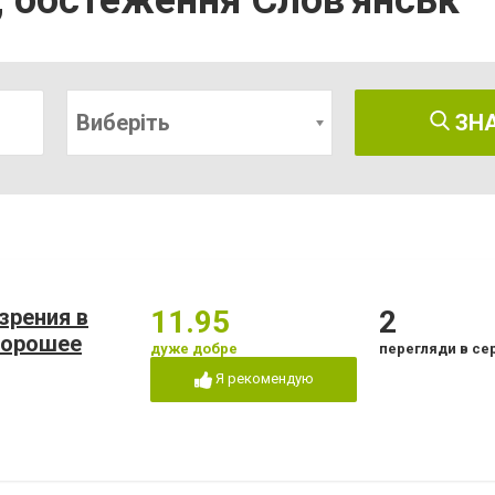
, обстеження Слов'янськ
Виберіть
ЗН
зрения в
11.95
2
Хорошее
дуже добре
перегляди в се
Я рекомендую