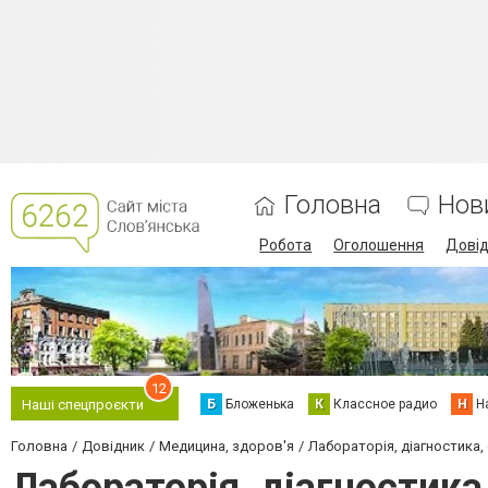
Головна
Нов
Робота
Оголошення
Дові
12
Б
Бложенька
К
Классное радио
Н
Н
Наші спецпроєкти
Головна
Довідник
Медицина, здоров'я
Лабораторія, діагностика,