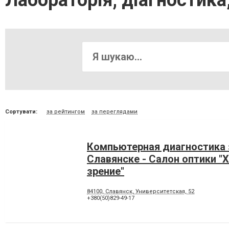
Лабораторія, діагностика
Сортувати:
за рейтингом
за переглядами
Компьютерная диагностика 
Славянске - Салон оптики "
зрение"
84100, Славянск, Университетская, 52
+380(50)829-49-17