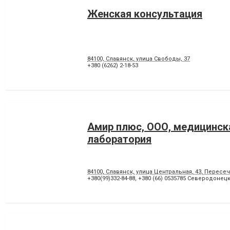
Женская консультация
84100, Славянск, улица Свободы, 37
+380 (6262) 2-18-53
Амир плюс, ООО, медицинск
лаборатория
84100, Славянск, улица Центральная, 43, Пересе
+380(99)332-84-88
,
+380 (66) 0535785 Северодонец