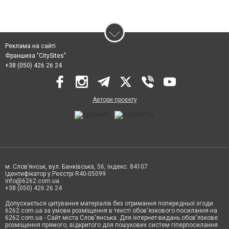
Реклама на сайті
Франшиза "CitySites"
+38 (050) 426 26 24
Автори проєкту
м. Слов’янськ, вул. Банківська, 56, індекс: 84107
Ідентифікатор у Реєстрі R40-05099
info@6262.com.ua
+38 (050) 426 26 24
Допускається цитування матеріалів без отримання попередньої згоди
6262.com.ua за умови розміщення в тексті обов'язкового посилання на
6262.com.ua - Сайт міста Слов'янська. Для інтернет-видань обов'язкове
розміщення прямого, відкритого для пошукових систем гіперпосилання