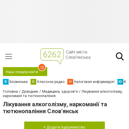
12
Наші спецпроєкти
Б
Бложенька
К
Классное радио
Н
Налоговая информирует
Ю
Юс
Головна
Довідник
Медицина, здоров'я
Лікування алкоголізму,
наркоманії та тютюнопаління
Лікування алкоголізму, наркоманії та
тютюнопаління Слов'янськ
+ Додати підприємство