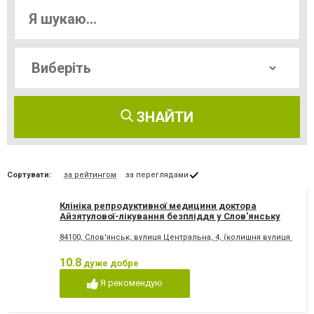
ЗНАЙТИ
Сортувати:
за рейтингом
за переглядами
Клініка репродуктивної медицини доктора
Айзятулової-лікування безпліддя у Слов'янську
84100, Слов'янськ, вулиця Центральна, 4, (колишня вулиця К. Ма
10.8
дуже добре
Я рекомендую