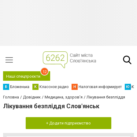
12
Наші спецпроєкти
Б
Бложенька
К
Классное радио
Н
Налоговая информирует
Ю
Юс
Головна
Довідник
Медицина, здоров'я
Лікування безпліддя
Лікування безпліддя Слов'янськ
+ Додати підприємство