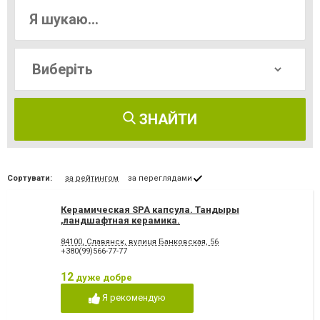
ЗНАЙТИ
Сортувати:
за рейтингом
за переглядами
Керамическая SPA капсула. Тандыры
,ландшафтная керамика.
84100, Славянск, вулиця Банковская, 56
+380(99)566-77-77
12
дуже добре
Я рекомендую