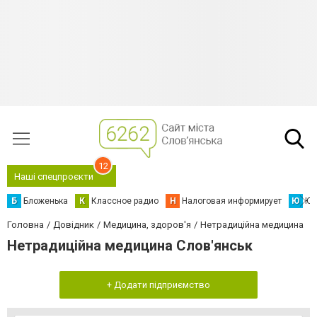
12
Наші спецпроєкти
Б
Бложенька
К
Классное радио
Н
Налоговая информирует
Ю
Юс
Головна
Довідник
Медицина, здоров'я
Нетрадиційна медицина
Нетрадиційна медицина Слов'янськ
+ Додати підприємство