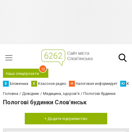
12
Наші спецпроєкти
Б
Бложенька
К
Классное радио
Н
Налоговая информирует
Ю
Юс
Головна
Довідник
Медицина, здоров'я
Пологові будинки
Пологові будинки Слов'янськ
+ Додати підприємство