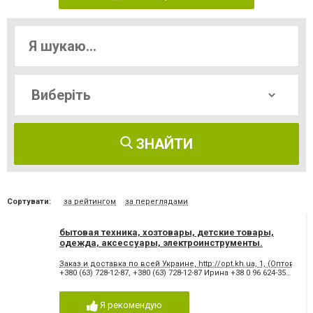
ЗНАЙТИ
Сортувати:
за рейтингом
за переглядами
бытовая техника, хозтовары, детские товары,
одежда, аксессуары, электроинструменты.
Заказ и доставка по всей Украине, http://opt.kh.ua, 1, (Оптовые 
+380 (63) 728-12-87
,
+380 (63) 728-12-87 Ирина +38 0 96 624-35-63 Юлия
Я рекомендую