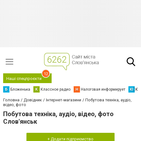
12
Наші спецпроєкти
Б
Бложенька
К
Классное радио
Н
Налоговая информирует
Ю
Юс
Головна
Довідник
Інтернет-магазини
Побутова техніка, аудіо,
відео, фото
Побутова техніка, аудіо, відео, фото
Слов'янськ
+ Додати підприємство