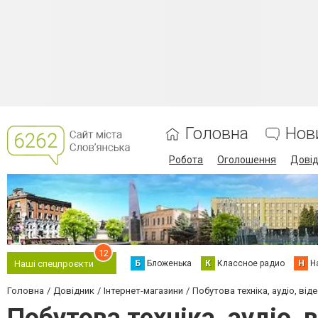
Головна
Нов
Робота
Оголошення
Дові
12
Б
Бложенька
К
Классное радио
Н
Н
Наші спецпроєкти
Головна
Довідник
Інтернет-магазини
Побутова техніка, аудіо, від