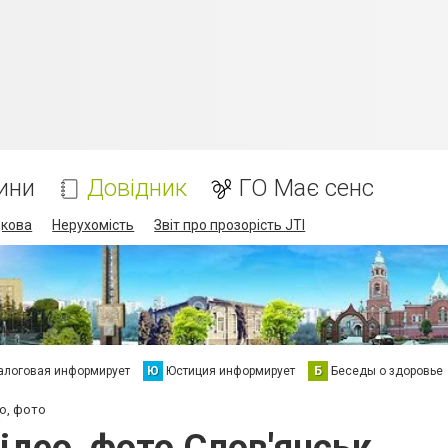
ини
Довідник
ГО Має сенс
дкова
Нерухомість
Звіт про прозорість JTI
алоговая информирует
Ю
Юстиция информирует
Б
Беседы о здоровье
ео, фото