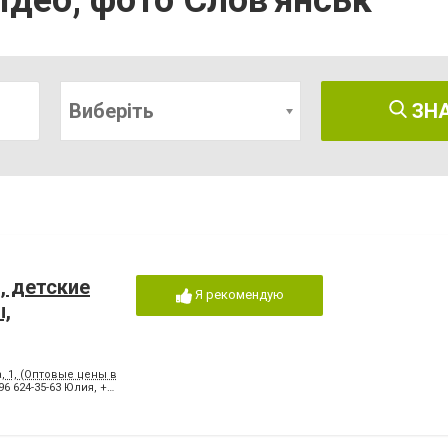
відео, фото Слов'янськ
Виберіть
ЗН
, детские
Я рекомендую
ы,
a, 1, (Оптовые цены в розницу)
 96 624-35-63 Юлия
,
+380 (63) 728-12-87 Ирина +38 0 96 624-35-63 Юлия