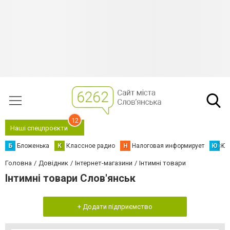
12
Наші спецпроєкти
Б
Бложенька
К
Классное радио
Н
Налоговая информирует
Ю
Юс
Головна
Довідник
Інтернет-магазини
Інтимні товари
Інтимні товари Слов'янськ
+ Додати підприємство