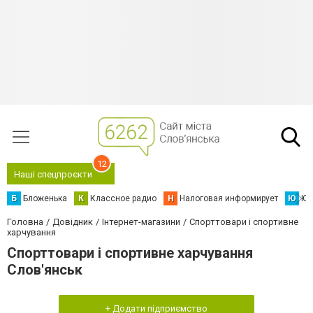
12
Наші спецпроєкти
Б
Бложенька
К
Классное радио
Н
Налоговая информирует
Ю
Юс
Головна
Довідник
Інтернет-магазини
Спорттовари і спортивне
харчування
Спорттовари і спортивне харчування
Слов'янськ
+ Додати підприємство