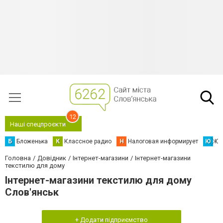
12
Наші спецпроєкти
Б
Бложенька
К
Классное радио
Н
Налоговая информирует
Ю
Юс
Головна
Довідник
Інтернет-магазини
Інтернет-магазини
текстилю для дому
Інтернет-магазини текстилю для дому
Слов'янськ
+ Додати підприємство