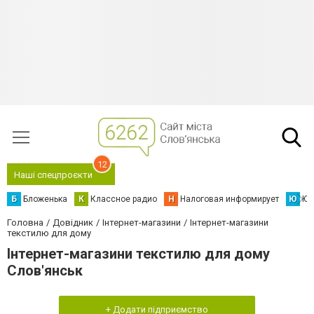
12
Наші спецпроєкти
Б
Бложенька
К
Классное радио
Н
Налоговая информирует
Ю
Юс
Головна
Довідник
Інтернет-магазини
Інтернет-магазини
текстилю для дому
Інтернет-магазини текстилю для дому
Слов'янськ
+ Додати підприємство