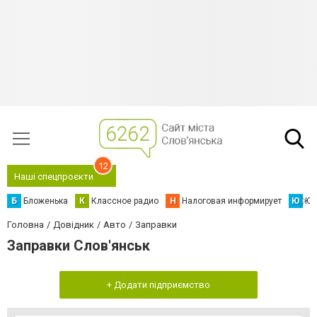
12
Наші спецпроєкти
Б
Бложенька
К
Классное радио
Н
Налоговая информирует
Ю
Юс
Головна
Довідник
Авто
Заправки
Заправки Слов'янськ
+ Додати підприємство