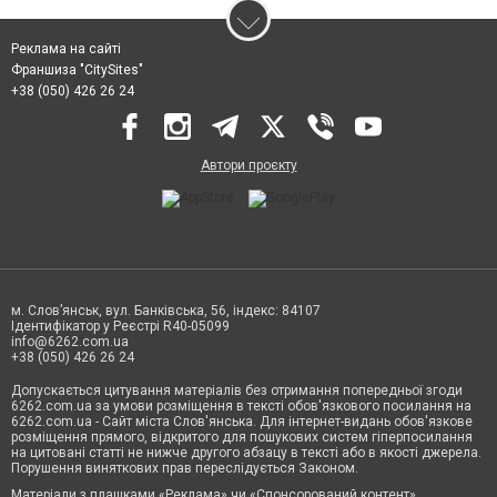
Реклама на сайті
Франшиза "CitySites"
+38 (050) 426 26 24
Автори проєкту
м. Слов’янськ, вул. Банківська, 56, індекс: 84107
Ідентифікатор у Реєстрі R40-05099
info@6262.com.ua
+38 (050) 426 26 24
Допускається цитування матеріалів без отримання попередньої згоди
6262.com.ua за умови розміщення в тексті обов'язкового посилання на
6262.com.ua - Сайт міста Слов'янська. Для інтернет-видань обов'язкове
розміщення прямого, відкритого для пошукових систем гіперпосилання
на цитовані статті не нижче другого абзацу в тексті або в якості джерела.
Порушення виняткових прав переслідується Законом.
Матеріали з плашками «Реклама» чи «Спонсорований контент»