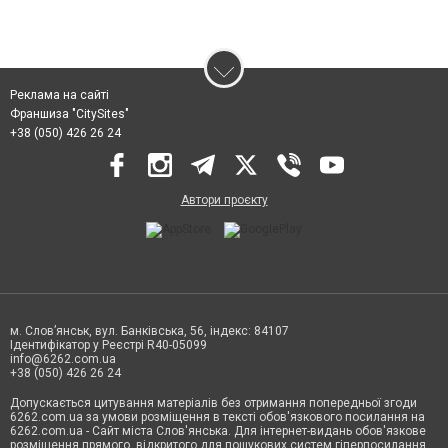
Реклама на сайті
Франшиза "CitySites"
+38 (050) 426 26 24
Автори проєкту
м. Слов’янськ, вул. Банківська, 56, індекс: 84107
Ідентифікатор у Реєстрі R40-05099
info@6262.com.ua
+38 (050) 426 26 24
Допускається цитування матеріалів без отримання попередньої згоди
6262.com.ua за умови розміщення в тексті обов'язкового посилання на
6262.com.ua - Сайт міста Слов'янська. Для інтернет-видань обов'язкове
розміщення прямого, відкритого для пошукових систем гіперпосилання