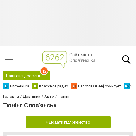
12
Наші спецпроєкти
Б
Бложенька
К
Классное радио
Н
Налоговая информирует
Ю
Юс
Головна
Довідник
Авто
Тюнінг
Тюнінг Слов'янськ
+ Додати підприємство