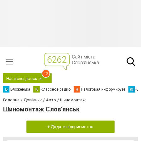
12
Наші спецпроєкти
Б
Бложенька
К
Классное радио
Н
Налоговая информирует
Ю
Юс
Головна
Довідник
Авто
Шиномонтаж
Шиномонтаж Слов'янськ
+ Додати підприємство