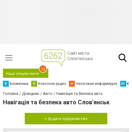
12
Наші спецпроєкти
Б
Бложенька
К
Классное радио
Н
Налоговая информирует
Ю
Юс
Головна
Довідник
Авто
Навігація та безпека авто
Навігація та безпека авто Слов'янськ
+ Додати підприємство