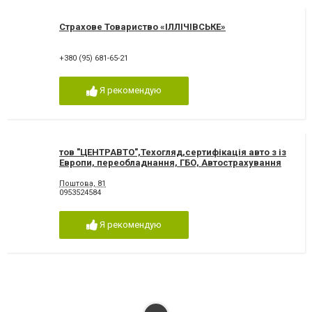
Страхове Товариство «ІЛЛІЧІВСЬКЕ»
+380 (95) 681-65-21
Я рекомендую
тов "ЦЕНТРАВТО",Техогляд,сертифікація авто з із
Европи, переобладнання, ГБО, Автострахування
Поштова, 81
0953524584
Я рекомендую