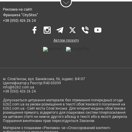
Реклама на сайті
Франшиза "CitySites"
+38 (050) 426 26 24
Автори проєкту
м. Слов’янськ, вул. Банківська, 56, індекс: 84107
Ідентифікатор у Реєстрі R40-05099
info@6262.com.ua
+38 (050) 426 26 24
Допускається цитування матеріалів без отримання попередньої згоди
6262.com.ua за умови розміщення в тексті обов'язкового посилання на
6262.com.ua - Сайт міста Слов'янська. Для інтернет-видань обов'язкове
розміщення прямого, відкритого для пошукових систем гіперпосилання
на цитовані статті не нижче другого абзацу в тексті або в якості джерела.
Порушення виняткових прав переслідується Законом.
Матеріали з плашками «Реклама» чи «Спонсорований контент»