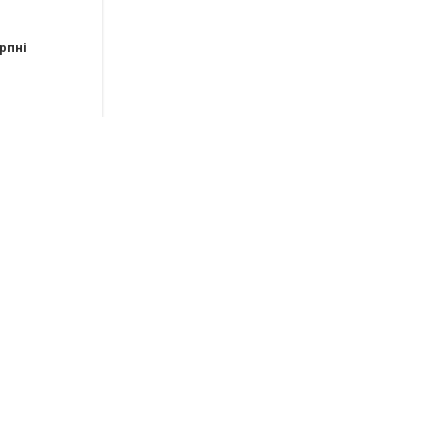
рпні
рпні