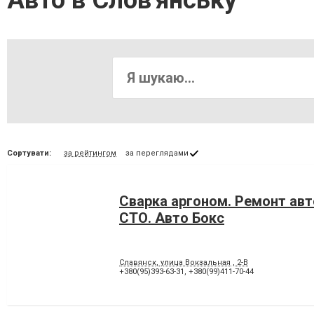
Авто в Слов'янську
Сортувати:
за рейтингом
за переглядами
Сварка аргоном. Ремонт ав
СТО. Авто Бокс
Славянск, улица Вокзальная , 2-В
+380(95)393-63-31
,
+380(99)411-70-44