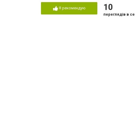
10
Я рекомендую
переглядів в се
 «OMEGA»
12
8
дуже добре
переглядів в се
Я рекомендую