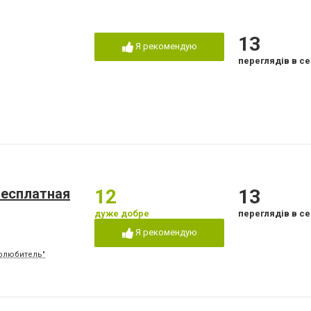
13
Я рекомендую
переглядів в се
бесплатная
12
13
дуже добре
переглядів в се
Я рекомендую
толюбитель"