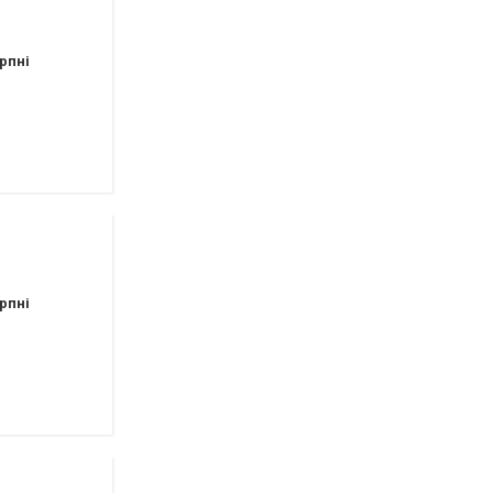
рпні
рпні