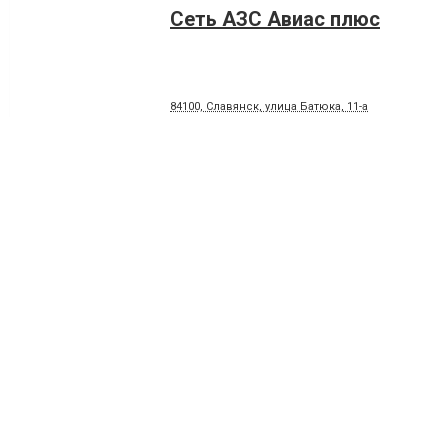
Сеть АЗС Авиас плюс
84100, Славянск, улица Батюка, 11-а
Сеть заправочных станций
+380 (50) 235-26-90