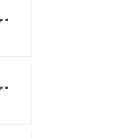
рпні
рпні