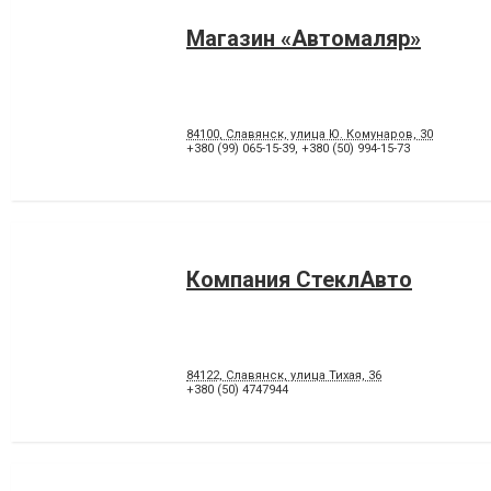
Магазин «Автомаляр»
84100, Славянск, улица Ю. Комунаров, 30
+380 (99) 065-15-39
,
+380 (50) 994-15-73
Компания СтеклАвто
84122, Славянск, улица Тихая, 36
+380 (50) 4747944