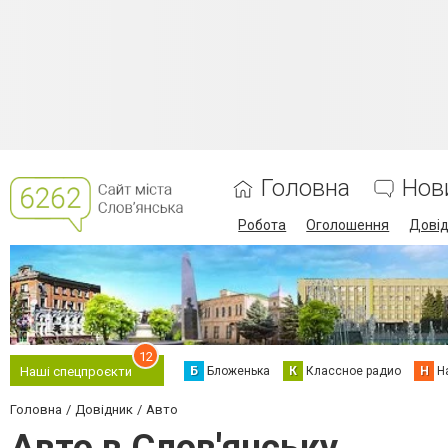
Головна
Нов
Робота
Оголошення
Дові
12
Б
Бложенька
К
Классное радио
Н
Н
Наші спецпроєкти
Головна
Довідник
Авто