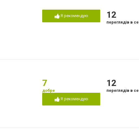
12
Я рекомендую
переглядів в се
7
12
добре
переглядів в се
Я рекомендую