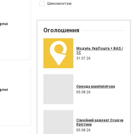
Шиномонтаж
рпні
Оголошення
Модуль УкрПошта + BAS /
1C
31.07.26
Оренда маніпулятора
рпні
05.08.26
Сімейний адвокат Осадча
Крістина
05.08.26