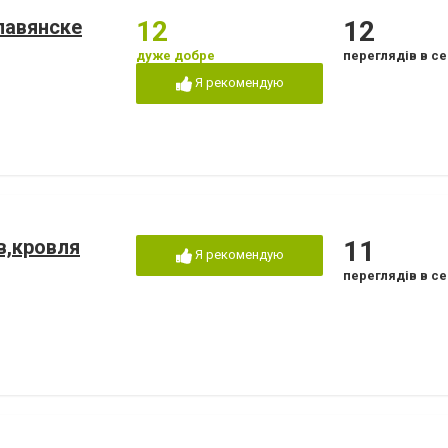
лавянске
12
12
дуже добре
переглядів в се
Я рекомендую
в,кровля
11
Я рекомендую
переглядів в се