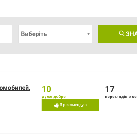
Виберіть
ЗН
томобилей.
10
17
дуже добре
переглядів в се
Я рекомендую