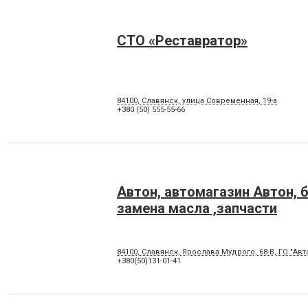
СТО «Реставратор»
84100, Славянск, улица Современная, 19-а
+380 (50) 555-55-66
Автон, автомагазин Автон, 
замена масла ,запчасти
84100, Славянск, Ярослава Мудрого, 68-В, ГО "Ав
+380(50)131-01-41