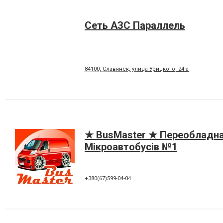
Сеть АЗС Параллель
84100, Славянск, улица Урицкого, 24-а
★ BusMaster ★ Переобладн
Мікроавтобусів №1
+380(67)599-04-04