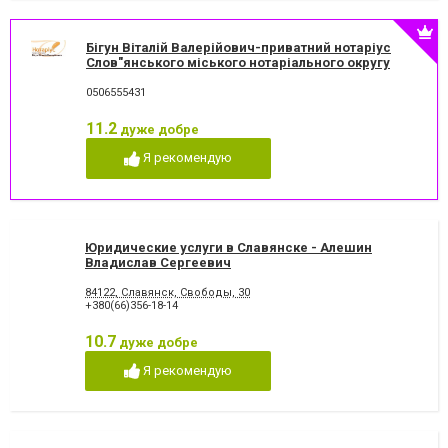
Бігун Віталій Валерійович-приватний нотаріус
Слов"янського міського нотаріального округу
Дон.обл.
0506555431
11.2
дуже добре
Я рекомендую
Юридические услуги в Славянске - Алешин
Владислав Сергеевич
84122, Славянск, Свободы, 30
+380(66)356-18-14
10.7
дуже добре
Я рекомендую