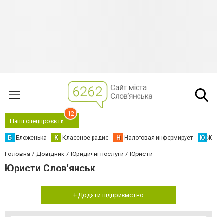
12
Наші спецпроєкти
Б
Бложенька
К
Классное радио
Н
Налоговая информирует
Ю
Юс
Головна
Довідник
Юридичні послуги
Юристи
Юристи Слов'янськ
+ Додати підприємство