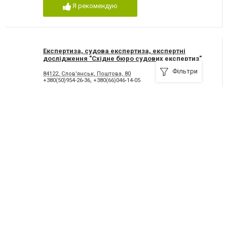
Я рекомендую
Експертиза, судова експертиза, експертні
дослідження "Східне бюро судових експертиз"
Фільтри
84122, Слов'янськ, Поштова, 80
+380(50)954-26-36
,
+380(66)046-14-05
Я рекомендую
Lawyer, каталог адвокатів України
+380(73)458-80-05
Я рекомендую