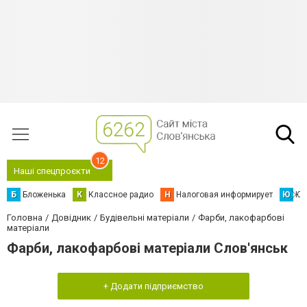
12
Наші спецпроєкти
Б
Бложенька
К
Классное радио
Н
Налоговая информирует
Ю
Юс
Головна
Довідник
Будівельні матеріали
Фарби, лакофарбові
матеріали
Фарби, лакофарбові матеріали Слов'янськ
+ Додати підприємство