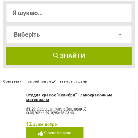
ЗНАЙТИ
Сортувати:
за рейтингом
за переглядами
Студия красок "Колибри" - лакокрасочные
материалы
84122, Славянск, улица Торговая, 7
0(95)262-44-99
,
0(95)433-03-43
12
дуже добре
Я рекомендую