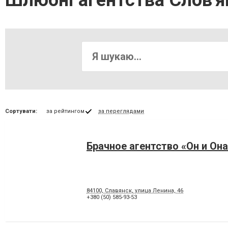
Шлюбні агентства Слов'я
Сортувати:
за рейтингом
за переглядами
Брачное агентство «Он и Она
84100, Славянск, улица Ленина, 46
+380 (50) 585-93-53