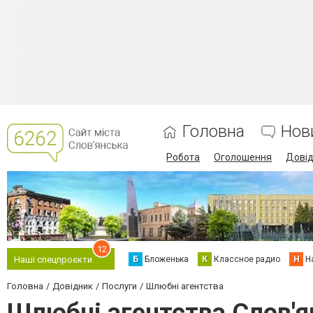
Головна
Нов
Робота
Оголошення
Дові
12
Б
Бложенька
К
Классное радио
Н
Н
Наші спецпроєкти
Головна
Довідник
Послуги
Шлюбні агентства