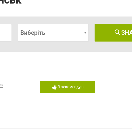
нськ
Виберіть
ЗН
»
Я рекомендую