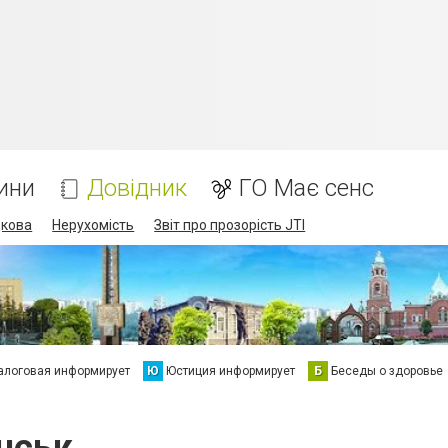
ини
Довідник
ГО Має сенс
дкова
Нерухомість
Звіт про прозорість JTI
алоговая информирует
Ю
Юстиция информирует
Б
Беседы о здоровье