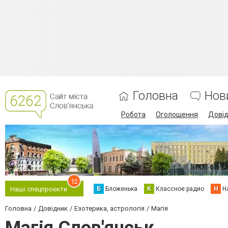
Головна
Нов
Робота
Оголошення
Дові
12
Б
Бложенька
К
Классное радио
Н
Н
Наші спецпроєкти
Головна
Довідник
Езотерика, астрологія
Магія