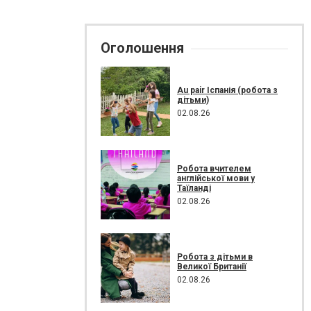
Оголошення
Au pair Іспанія (робота з
дітьми)
02.08.26
Робота вчителем
англійської мови у
Таїланді
02.08.26
Робота з дітьми в
Великої Британії
02.08.26