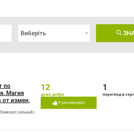
Виберіть
ЗН
т по
12
1
я. Магия
дуже добре
перегляд в сер
 от измен,
Я рекомендую
й приворот
Приворот сильный на женщину, Как вернуть парня? Сильный приворот белая маг
иворот