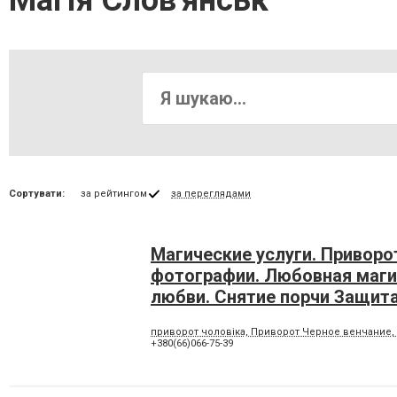
Магія Слов'янськ
Сортувати:
за рейтингом
за переглядами
Магические услуги. Приворо
фотографии. Любовная маги
любви. Снятие порчи Защита
Белый маг Словянск. Черны
приворот чоловіка, Приворот Черное венчание, 
по фото, кладбищенский пр
+380(66)066-75-39