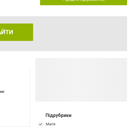
АЙТИ
пні
ия. Заговор на любовь чтоб парень вернулся. Отворот парня от соперницы. Ма
Підрубрики
Магія