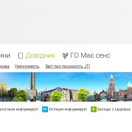
ини
Довідник
ГО Має сенс
дкова
Нерухомість
Звіт про прозорість JTI
алоговая информирует
Ю
Юстиция информирует
Б
Беседы о здоровье