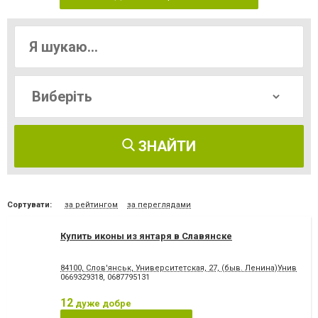
ЗНАЙТИ
Сортувати:
за рейтингом
за переглядами
Купить иконы из янтаря в Славянске
84100, Слов'янськ, Университетская, 27, (быв. Ленина)Универса
0669329318
,
0687795131
12
дуже добре