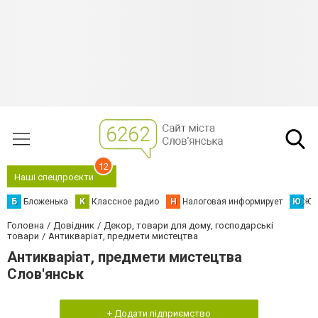
12
Наші спецпроєкти
Б
Бложенька
К
Классное радио
Н
Налоговая информирует
Ю
Юс
Головна
Довідник
Декор, товари для дому, господарські
товари
Антикваріат, предмети мистецтва
Антикваріат, предмети мистецтва
Слов'янськ
+ Додати підприємство