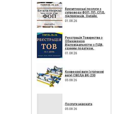
Бухгалтерські послуги з
супроводу ФОП, ПП, СПД,
підприємців. Онлайн.
01.08.26
Реєстрація Товариства з
Обмеженою
Відповідальністю з ПДВ,
єдиним податком.
01.08.26
Конвеєрні ваги (стрічкові
ваги) СВЕДА ВК-230
05.08.26
Послуги адвоката
05.08.26