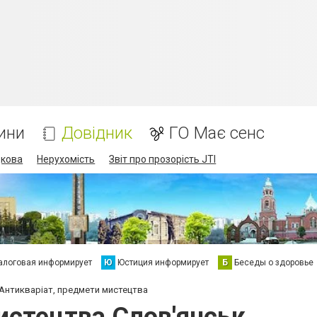
ини
Довідник
ГО Має сенс
дкова
Нерухомість
Звіт про прозорість JTI
алоговая информирует
Ю
Юстиция информирует
Б
Беседы о здоровье
Антикваріат, предмети мистецтва