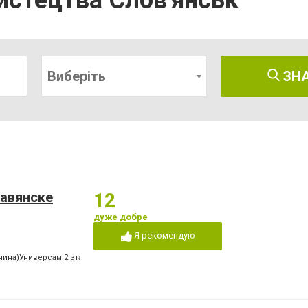
истецтва Слов'янськ
Виберіть
ЗН
лавянске
12
дуже добре
Я рекомендую
енина)Универсам 2 этаж