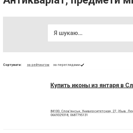
Антикваріат, предмети м
Сортувати:
за рейтингом
за переглядами
Купить иконы из янтаря в С
84100, Слов'янськ, Университетская, 27, (быв. Л
0669329318
,
0687795131