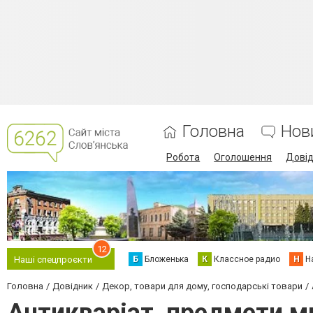
Головна
Нов
Робота
Оголошення
Дові
12
Б
Бложенька
К
Классное радио
Н
Н
Наші спецпроєкти
Головна
Довідник
Декор, товари для дому, господарські товари