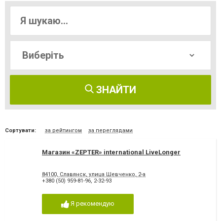
ЗНАЙТИ
Сортувати:
за рейтингом
за переглядами
Магазин «ZEPTER» international LiveLonger
84100, Славянск, улица Шевченко, 2-а
+380 (50) 959-81-96
,
2-32-93
Я рекомендую