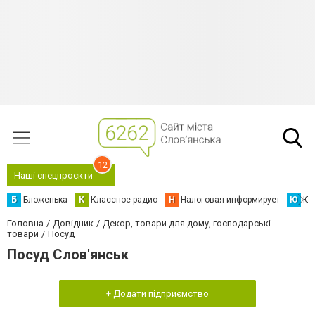
12
Наші спецпроєкти
Б
Бложенька
К
Классное радио
Н
Налоговая информирует
Ю
Юс
Головна
Довідник
Декор, товари для дому, господарські
товари
Посуд
Посуд Слов'янськ
+ Додати підприємство