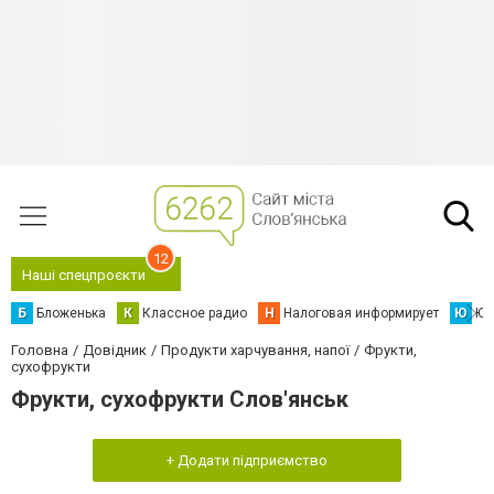
12
Наші спецпроєкти
Б
Бложенька
К
Классное радио
Н
Налоговая информирует
Ю
Юс
Головна
Довідник
Продукти харчування, напої
Фрукти,
сухофрукти
Фрукти, сухофрукти Слов'янськ
+ Додати підприємство