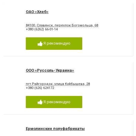
ОАО «Хлеб»
84100, Славянск, переулок Богомольца, 68
+380 (6262) 66-01-14
Я рекомендую
ООО «Руссоль-Украина»
пгт.Райгородок, улица Куйбышева, 28
+380 (626) 624172
Я рекомендую
Ермолинские полуфабрикаты