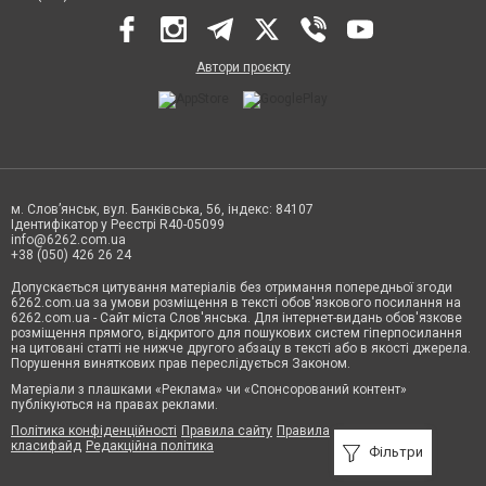
Автори проєкту
м. Слов’янськ, вул. Банківська, 56, індекс: 84107
Ідентифікатор у Реєстрі R40-05099
info@6262.com.ua
+38 (050) 426 26 24
Допускається цитування матеріалів без отримання попередньої згоди
6262.com.ua за умови розміщення в тексті обов'язкового посилання на
6262.com.ua - Сайт міста Слов'янська. Для інтернет-видань обов'язкове
розміщення прямого, відкритого для пошукових систем гіперпосилання
на цитовані статті не нижче другого абзацу в тексті або в якості джерела.
Порушення виняткових прав переслідується Законом.
Матеріали з плашками «Реклама» чи «Спонсорований контент»
публікуються на правах реклами.
Політика конфіденційності
Правила сайту
Правила
класифайд
Редакційна політика
Фільтри