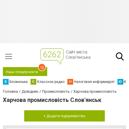
12
Наші спецпроєкти
Б
Бложенька
К
Классное радио
Н
Налоговая информирует
Ю
Юс
Головна
Довідник
Промисловість
Харчова промисловість
Харчова промисловість Слов'янськ
+ Додати підприємство