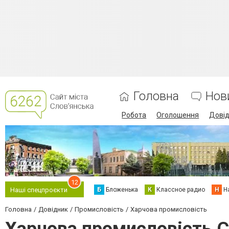
Головна
Нов
Робота
Оголошення
Дові
12
Б
Бложенька
К
Классное радио
Н
Н
Наші спецпроєкти
Головна
Довідник
Промисловість
Харчова промисловість