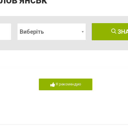
лов'янськ
Виберіть
ЗН
Я рекомендую