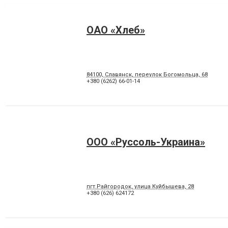
ОАО «Хлеб»
84100, Славянск, переулок Богомольца, 68
+380 (6262) 66-01-14
ООО «Руссоль-Украина»
пгт.Райгородок, улица Куйбышева, 28
+380 (626) 624172