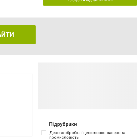
АЙТИ
Підрубрики
Деревообробка і целюлозно-паперова
промисловість