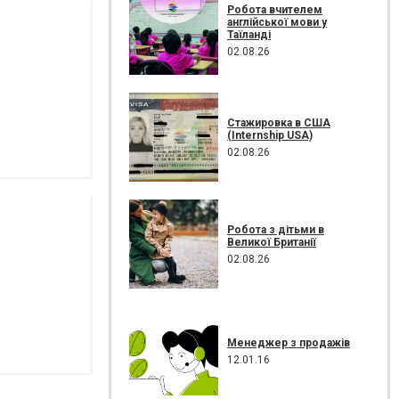
Робота вчителем
англійської мови у
Таїланді
02.08.26
Стажировка в США
(Internship USA)
02.08.26
Робота з дітьми в
Великої Британії
02.08.26
Менеджер з продажів
12.01.16