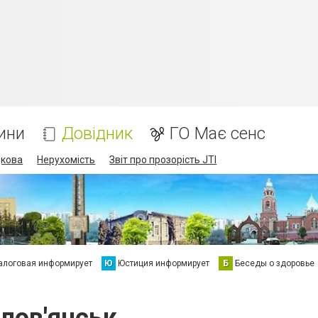
ини
Довідник
ГО Має сенс
дкова
Нерухомість
Звіт про прозорість JTI
алоговая информирует
Ю
Юстиция информирует
Б
Беседы о здоровье