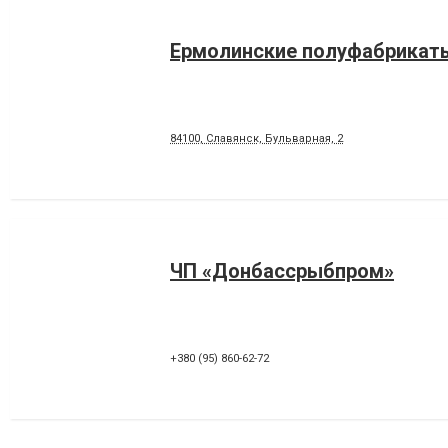
Ермолинские полуфабрикат
84100, Славянск, Бульварная, 2
ЧП «Донбассрыбпром»
+380 (95) 860-62-72